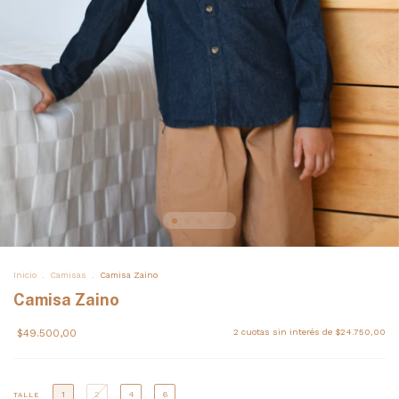
Inicio
.
Camisas
.
Camisa Zaino
Camisa Zaino
$49.500,00
2
cuotas sin interés de
$24.750,00
1
2
4
6
TALLE