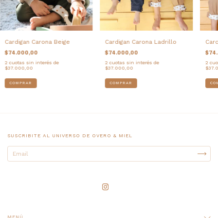
Cardigan Carona Beige
Cardigan Carona Ladrillo
Card
$74.000,00
$74.000,00
$74
2
cuotas sin interés de
2
cuotas sin interés de
2
cuo
$37.000,00
$37.000,00
$37.
COMPRAR
COMPRAR
CO
SUSCRIBITE AL UNIVERSO DE OVERO & MIEL
MENÚ