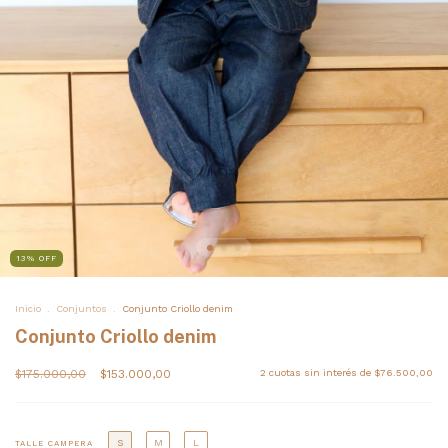
13
%
OFF
Inicio
.
Conjuntos
.
Conjunto Criollo denim
Conjunto Criollo denim
$175.000,00
$153.000,00
2
cuotas sin interés de
$76.500,00
S
M
L
TALLE CAMPERA