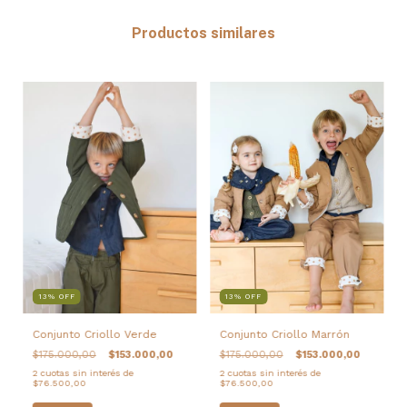
Productos similares
13
%
OFF
13
%
OFF
Conjunto Criollo Verde
Conjunto Criollo Marrón
$175.000,00
$153.000,00
$175.000,00
$153.000,00
2
cuotas sin interés de
2
cuotas sin interés de
$76.500,00
$76.500,00