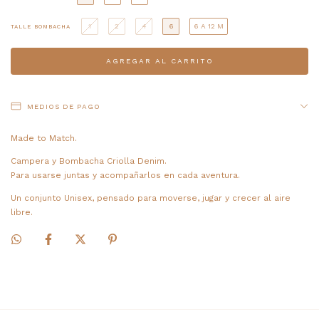
1
2
4
6
6 A 12 M
TALLE BOMBACHA
MEDIOS DE PAGO
Made to Match.
Campera y Bombacha Criolla Denim.
Para usarse juntas y acompañarlos en cada aventura.
Un conjunto Unisex, pensado para moverse, jugar y crecer al aire
libre.